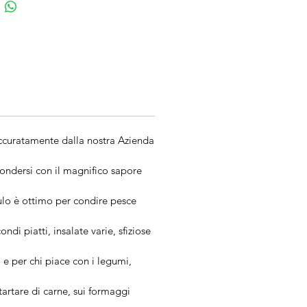
i accuratamente dalla nostra Azienda
fondersi con il magnifico sapore
o è ottimo per condire pesce
 piatti, insalate varie, sfiziose
 per chi piace con i legumi,
rtare di carne, sui formaggi