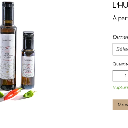
l'h
À par
Dimen
Séle
Quantit
Rupture
Me no