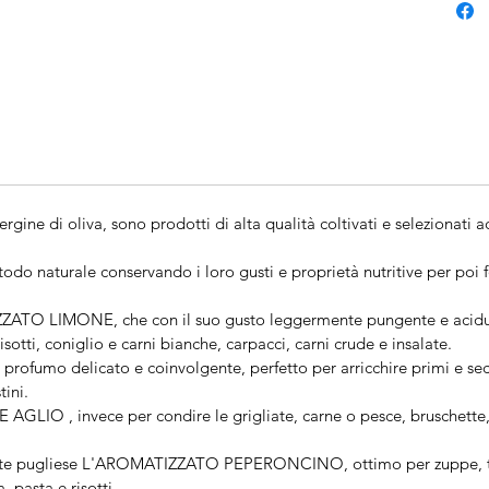
ergine di oliva, sono prodotti di alta qualità coltivati e selezionat
odo naturale conservando i loro gusti e proprietà nutritive per poi 
ZATO LIMONE, che con il suo gusto leggermente pungente e acidul
sotti, coniglio e carni bianche, carpacci, carni crude e insalate.
umo delicato e coinvolgente, perfetto per arricchire primi e secondi
tini.
 , invece per condire le grigliate, carne o pesce, bruschette, e
cante pugliese L'AROMATIZZATO PEPERONCINO, ottimo per zuppe, ta
, pasta e risotti.