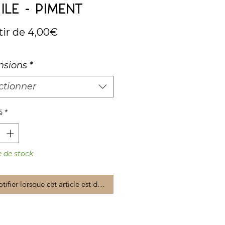
uile - Piment
Prix
tir de
4,00€
promotionnel
sions
*
ctionner
é
*
 de stock
tifier lorsque cet article est disponible