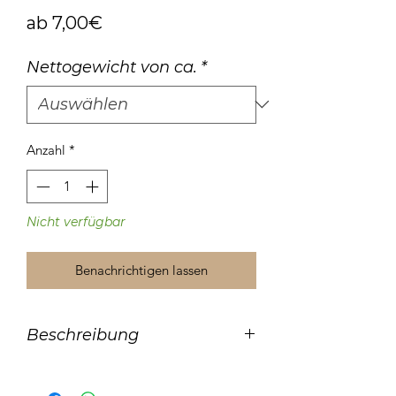
Sale-
ab
7,00€
Preis
Nettogewicht von ca.
*
Anzahl
*
Nicht verfügbar
Benachrichtigen lassen
Beschreibung
Artischocken in Öl
natürlich konserviert
ohne Zusatz von künstlichen